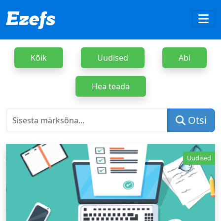
Kõik
Uudised
Abi
Hea teada
Otsi
Uudised