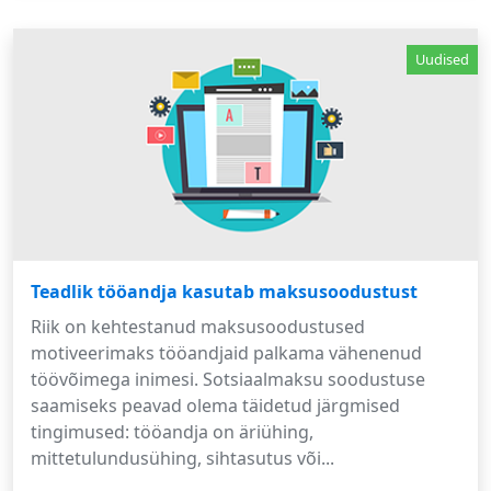
Uudised
Teadlik tööandja kasutab maksusoodustust
Riik on kehtestanud maksusoodustused
motiveerimaks tööandjaid palkama vähenenud
töövõimega inimesi. Sotsiaalmaksu soodustuse
saamiseks peavad olema täidetud järgmised
tingimused: tööandja on äriühing,
mittetulundusühing, sihtasutus või...