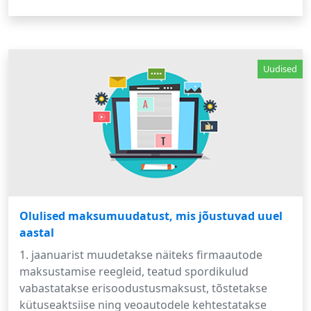
Uudised
Olulised maksumuudatust, mis jõustuvad uuel
aastal
1. jaanuarist muudetakse näiteks firmaautode
maksustamise reegleid, teatud spordikulud
vabastatakse erisoodustusmaksust, tõstetakse
kütuseaktsiise ning veoautodele kehtestatakse