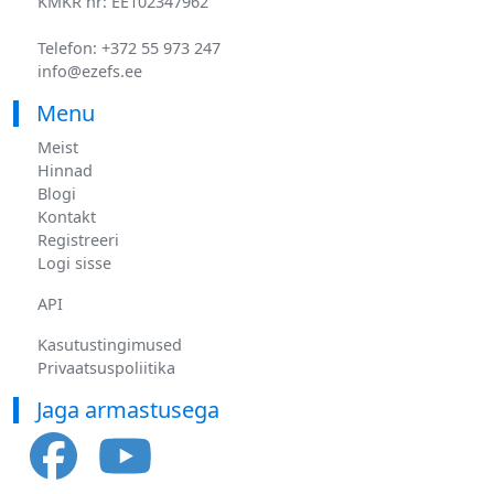
KMKR nr: EE102347962
Telefon: +372 55 973 247
info@ezefs.ee
Menu
Meist
Hinnad
Blogi
Kontakt
Registreeri
Logi sisse
API
Kasutustingimused
Privaatsuspoliitika
Jaga armastusega