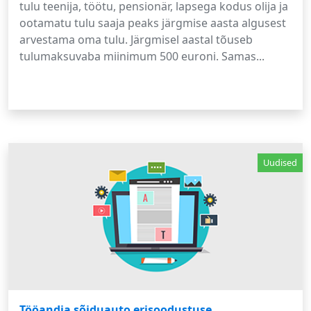
tulu teenija, töötu, pensionär, lapsega kodus olija ja
ootamatu tulu saaja peaks järgmise aasta algusest
arvestama oma tulu. Järgmisel aastal tõuseb
tulumaksuvaba miinimum 500 euroni. Samas...
Uudised
Tööandja sõiduauto erisoodustuse