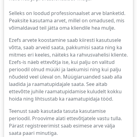
Selleks on loodud professionaalset arve blanketid.
Peaksite kasutama arvet, millel on omadused, mis
võimaldavad teil jätta oma kliendile hea mulje.
Ezefs arvete koostamine saab kiiresti kasutusele
võtta, saab arveid saata, pakkumisi saata ning ka
mitmes eri keeles, näiteks ka rahvusvahelisi kliente.
Ezefs-is näeb ettevõtja ise, kui palju on valitud
perioodil olnud müüki ja laekumisi ning kui palju
nõudeid veel üleval on. Müügiaruanded saab alla
laadida ja raamatupidajale saata. See aitab
ettevõtte juhile raamatupidamise kuludelt kokku
hoida ning lihtsustab ka raamatupidaja tööd.
Teenust saab kasutada tasuta kasutamise
perioodil. Proovime alati ettevõtjatele vastu tulla.
Pärast registreerimist saab esimese arve välja
saata paari minutiga.