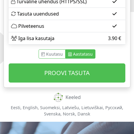
Turvaline ühendus (HTTPS/SSL)
Tasuta uuendused
Pilveteenus
Iga lisa kasutaja
3.90
€
Kuutasu
Aastatasu
PROOVI TASUTA
Keeled
Eesti, English, Suomeksi, Latviešu, Lietuviškai, Русский,
Svenska, Norsk, Dansk