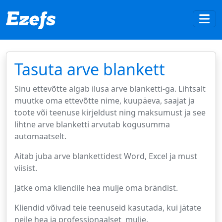
Tasuta arve blankett
Sinu ettevõtte algab ilusa arve blanketti-ga. Lihtsalt
muutke oma ettevõtte nime, kuupäeva, saajat ja
toote või teenuse kirjeldust ning maksumust ja see
lihtne arve blanketti arvutab kogusumma
automaatselt.
Aitab juba arve blankettidest Word, Excel ja must
viisist.
Jätke oma kliendile hea mulje oma brändist.
Kliendid võivad teie teenuseid kasutada, kui jätate
neile hea ja professionaalset mulje.