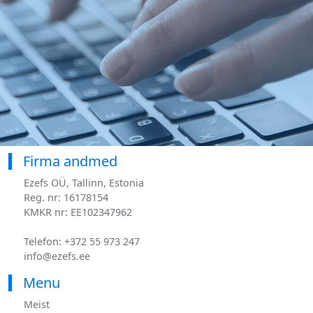
Firma andmed
Ezefs OÜ, Tallinn, Estonia
Reg. nr: 16178154
KMKR nr: EE102347962
Telefon: +372 55 973 247
info@ezefs.ee
Menu
Meist