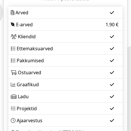
Arved
E-arved
1.90
€
Kliendid
Ettemaksuarved
Pakkumised
Ostuarved
Graafikud
Ladu
Projektid
Ajaarvestus